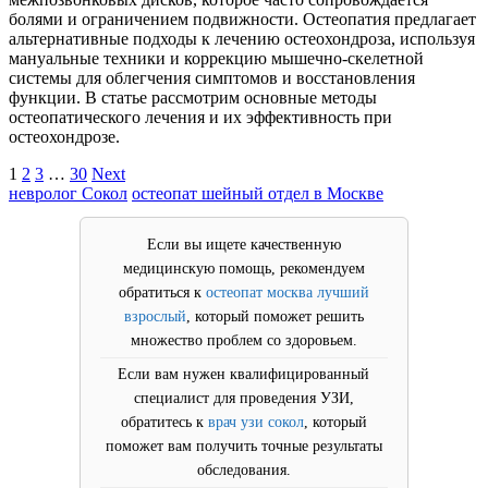
болями и ограничением подвижности. Остеопатия предлагает
альтернативные подходы к лечению остеохондроза, используя
мануальные техники и коррекцию мышечно-скелетной
системы для облегчения симптомов и восстановления
функции. В статье рассмотрим основные методы
остеопатического лечения и их эффективность при
остеохондрозе.
Пагинация
1
2
3
…
30
Next
невролог Сокол
остеопат шейный отдел в Москве
записей
Если вы ищете качественную
медицинскую помощь, рекомендуем
обратиться к
остеопат москва лучший
взрослый
, который поможет решить
множество проблем со здоровьем.
Если вам нужен квалифицированный
специалист для проведения УЗИ,
обратитесь к
врач узи сокол
, который
поможет вам получить точные результаты
обследования.