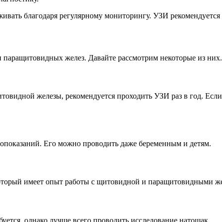
ать благодаря регулярному мониторингу. УЗИ рекомендуется пр
паращитовидных желез. Давайте рассмотрим некоторые из них.
итовидной железы, рекомендуется проходить УЗИ раз в год. Есл
вопоказаний. Его можно проводить даже беременным и детям.
который имеет опыт работы с щитовидной и паращитовидными ж
буется, однако лучше всего проводить исследование натощак.