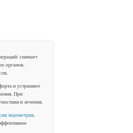
операций: снимает
их органов.
сов.
форта и устраняют
жения. При
ностики и лечения.
сия эндометрия
,
 эффективное