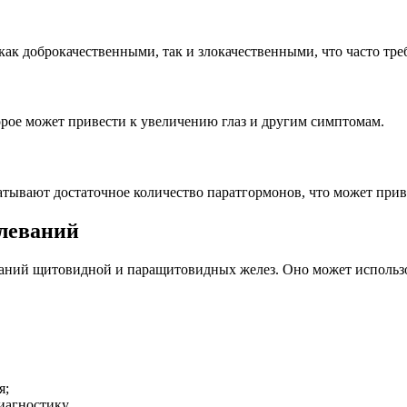
как доброкачественными, так и злокачественными, что часто тр
рое может привести к увеличению глаз и другим симптомам.
тывают достаточное количество паратгормонов, что может прив
олеваний
аний щитовидной и паращитовидных желез. Оно может использов
я;
иагностику.