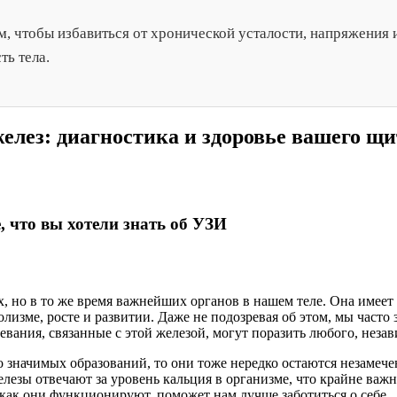
, чтобы избавиться от хронической усталости, напряжения 
ть тела.
лез: диагностика и здоровье вашего щи
 что вы хотели знать об УЗИ
, но в то же время важнейших органов в нашем теле. Она имеет
лизме, росте и развитии. Даже не подозревая об этом, мы часто
вания, связанные с этой железой, могут поразить любого, незави
 значимых образований, то они тоже нередко остаются незамече
лезы отвечают за уровень кальция в организме, что крайне ва
как они функционируют, поможет нам лучше заботиться о себе.