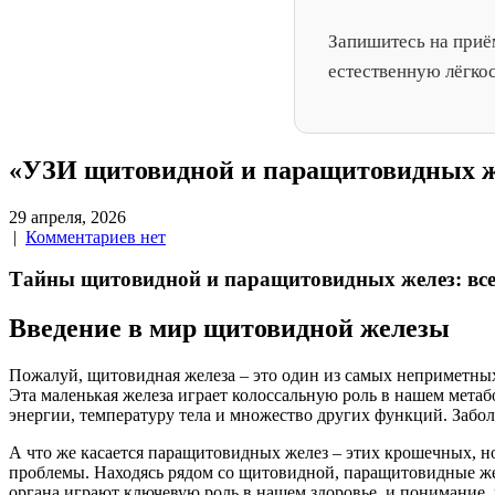
Запишитесь на приём
естественную лёгкос
«УЗИ щитовидной и паращитовидных же
29 апреля, 2026
|
Комментариев нет
Тайны щитовидной и паращитовидных желез: все,
Введение в мир щитовидной железы
Пожалуй, щитовидная железа – это один из самых неприметных
Эта маленькая железа играет колоссальную роль в нашем метабо
энергии, температуру тела и множество других функций. Заболе
А что же касается паращитовидных желез – этих крошечных, но
проблемы. Находясь рядом со щитовидной, паращитовидные же
органа играют ключевую роль в нашем здоровье, и понимание, 