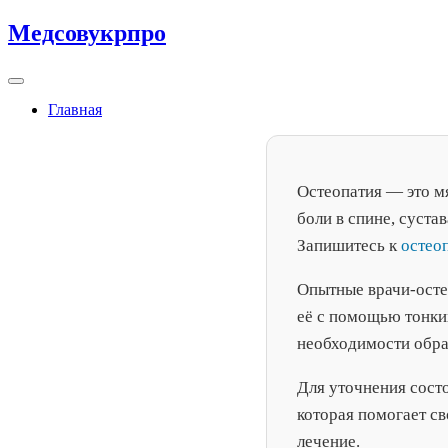
Skip
Медсовукрпро
to
content
Главная
Остеопатия — это мя
боли в спине, суста
Запишитесь к
остео
Опытные врачи-осте
её с помощью тонки
необходимости обра
Для уточнения сост
которая помогает с
лечение.