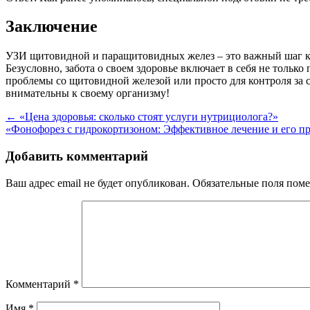
Заключение
УЗИ щитовидной и паращитовидных желез – это важный шаг к 
Безусловно, забота о своем здоровье включает в себя не тольк
проблемы со щитовидной железой или просто для контроля за с
внимательны к своему организму!
Навигация
←
«Цена здоровья: сколько стоят услуги нутрициолога?»
«Фонофорез с гидрокортизоном: Эффективное лечение и его 
по
записям
Добавить комментарий
Ваш адрес email не будет опубликован.
Обязательные поля пом
Комментарий
*
Имя
*