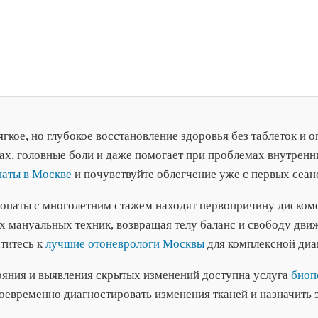
гкое, но глубокое восстановление здоровья без таблеток и 
вах, головные боли и даже помогает при проблемах внутренн
паты в Москве
и почувствуйте облегчение уже с первых сеан
опаты с многолетним стажем находят первопричину диском
х мануальных техник, возвращая телу баланс и свободу дви
титесь к
лучшие отоневрологи Москвы
для комплексной диаг
ояния и выявления скрытых изменений доступна услуга
биоп
воевременно диагностировать изменения тканей и назначить